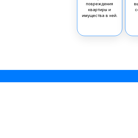
повреждения
в
квартиры и
с
имущества в ней.
Как заказат
Од