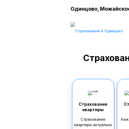
Одинцово, Можайское
И
Главная
Услуги
+7(495)979-31-10
Страхова
Страхование
С
квартиры
Страхование
Каж
квартиры актуально