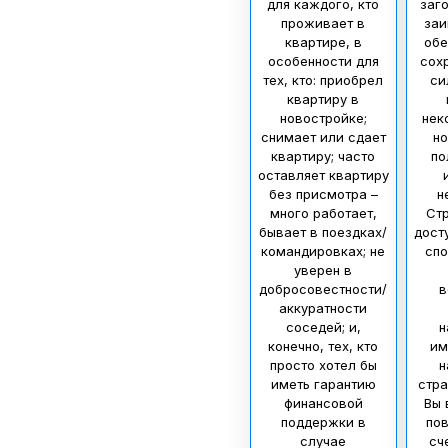
для каждого, кто
заг
проживает в
заи
квартире, в
обе
особенности для
сох
тех, кто: приобрел
си
квартиру в
новостройке;
нек
снимает или сдает
но
квартиру; часто
по
оставляет квартиру
без присмотра –
н
много работает,
Стр
бывает в поездках/
дост
командировках; не
спо
уверен в
добросовестности/
в
аккуратности
соседей; и,
н
конечно, тех, кто
им
просто хотел бы
н
иметь гарантию
стра
финансовой
Вы 
поддержки в
по
случае
сч