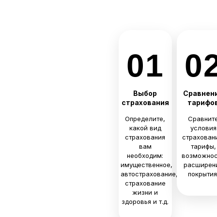
01
0
Выбор
Сравнен
страхования
тарифо
Определите,
Сравнит
какой вид
условия
страхования
страхован
вам
тарифы,
необходим:
возможно
имущественное,
расширен
автострахование,
покрытия
страхование
жизни и
здоровья и т.д.