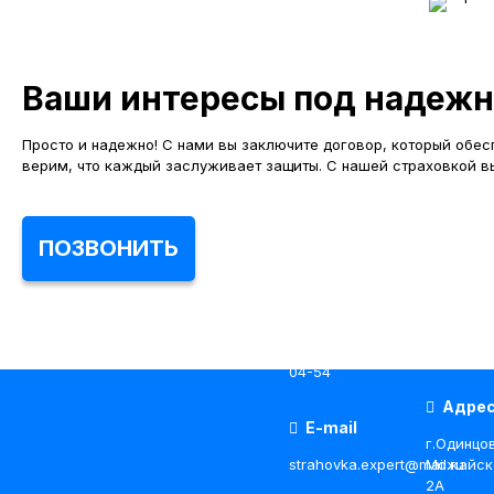
Ваши интересы под надежн
Просто и надежно! С нами вы заключите договор, который обес
верим, что каждый заслуживает защиты. С нашей страховкой вы
Контакты
ПОЗВОНИТЬ
Телефон
Графи
работы
+7(495)979-31-
10
,
+7(915)022-
24/7
04-54
Адре
E-mail
г.Одинцо
strahovka.expert@mail.ru
Можайско
2А