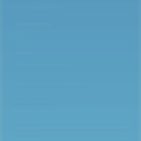
strahovka.expert@mail.ru
График работы
24/7
Адрес
г.Одинцово, Можайское ш., 2А
Есть вопросы? Задайте их нам!
И наши специалисты свяжутся с Вами в самое
ближайшее время.