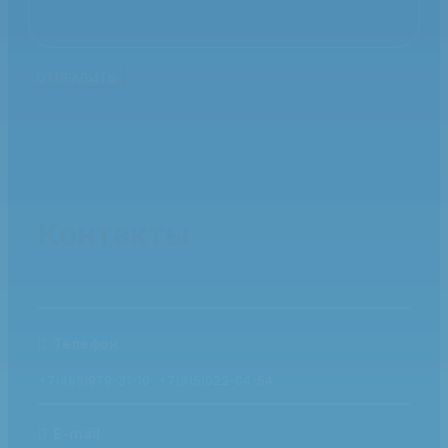
Контакты
Телефон
+7(495)979-31-10
,
+7(915)022-04-54
E-mail