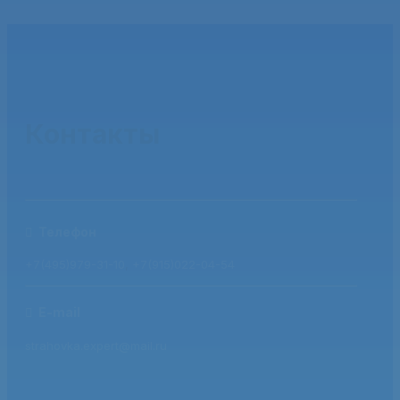
Контакты
Телефон
+7(495)979-31-10
,
+7(915)022-04-54
E-mail
strahovka.expert@mail.ru