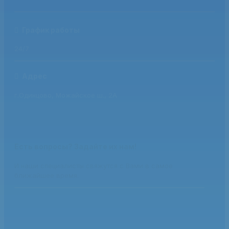
График работы
24/7
Адрес
г.Одинцово, Можайское ш., 2А
Есть вопросы? Задайте их нам!
И наши специалисты свяжутся с Вами в самое
ближайшее время.